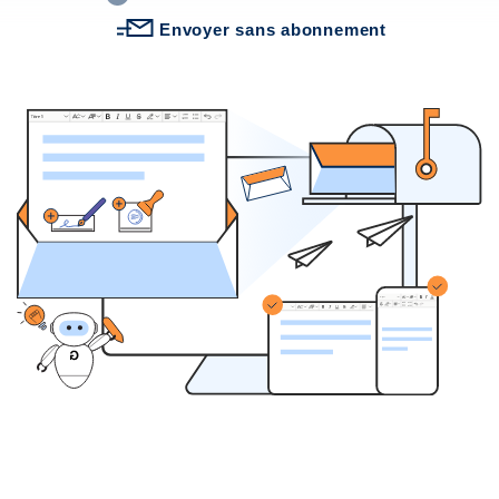
mentionnés si cela est nécessaire pour décrire le mode d'acheminement des
Envoyer sans abonnement
Lettre24 propose un service qui simplifie et améliore la gestion des courriers
en ligne, en permettant l'envoi de vos lettres par le réseau postal de manière
L'impression et le dépôt de vos courriers au centre de tri se fera bien tous les
jours,
pour tous les courriers reçu avant 17H
. Les courriers reçus après
17h seront traités au plus vite le lendemain. Les courriers validés le weekend
Formats des adresses : afin de garantir le bon acheminement de vos
courriers, il est fortement recommandé de n'utiliser que l'alphabet latin sur
notre site.